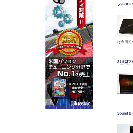
フルHD+S
は今回初パ
21.5型フ
Sound 