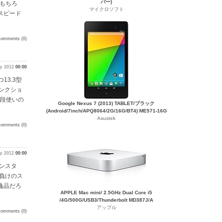
バー)
もちろ
マイクロソフト
がスピード
comments (0)
p 2012
00:00
13.3型
ァンクショ
普段使いの
Google Nexus 7 (2013) TABLET/ブラック
(Android/7inch/APQ8064/2G/16G/BT4) ME571-16G
Asustek
comments (0)
p 2012
00:00
モンスタ
負けのス
逸品だろ
APPLE Mac mini/ 2.5GHz Dual Core i5
/4G/500G/USB3/Thunderbolt MD387J/A
アップル
comments (0)