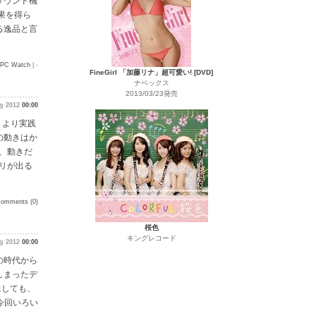
サウンド機
効果を得ら
る逸品と言
PC Watch
| -
FineGirl 「加藤リナ」超可愛い! [DVD]
ナベックス
2013/03/23発売
ug 2012
00:00
、より実践
Iの動きはか
、動きだ
リが出る
comments (0)
桜色
キングレコード
g 2012
00:00
の時代から
しまったデ
にしても、
。今回いろい