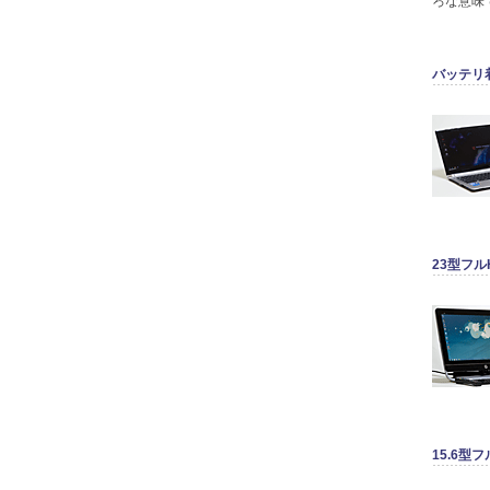
ろな意味
バッテリ着脱
23型フル
15.6型フ