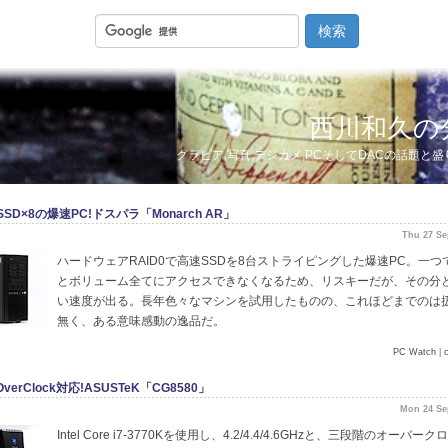
西川和久の
グラビア,写真,デジカメ,PCそしてDACの話題と
SSD×8の爆速PC!ドスパラ「Monarch AR」
Thu 27 Se
ハードウェアRAID0で高速SSDを8台ストライピングした爆速PC。一つ
とボリューム全てにアクセスできなくなるため、リスキーだが、その分
い速度が出る。長年色々なマシンを試用したものの、これほどまでのは
無く、ある意味感動の逸品だ。
PC Watch
|
erClock対応!ASUSTeK「CG8580」
Mon 24 Se
Intel Core i7-3770Kを使用し、4.2/4.4/4.6GHzと、三段階のオーバー