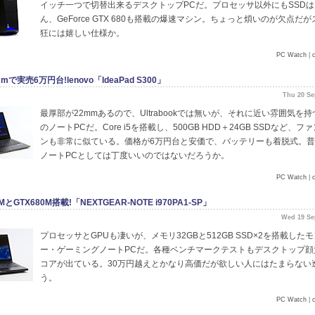
イッチ一つで切替出来るデスクトップPCだ。プロセッサ以外にもSSDは
ん、GeForce GTX 680も搭載の爆速マシン。ちょっと煩いのが欠点だ
狂には嬉しい仕様か。
PC Watch
|
で実売6万円台!lenovo「IdeaPad S300」
Thu 20 Se
最厚部が22mmあるので、Ultrabookでは無いが、それに近い雰囲気を持つ
のノートPCだ。Core i5を搭載し、500GB HDD＋24GB SSDなど、フ
ンも非常に似ている。価格が6万円台と安価で、バッテリーも着脱式。
ノートPCとしては丁度いいのではないだろうか。
PC Watch
|
0XMとGTX680M搭載!「NEXTGEAR-NOTE i970PA1-SP」
Wed 19 Se
プロセッサとGPUも凄いが、メモリ32GBと512GB SSD×2を搭載した
ー・ゲーミングノートPCだ。各種ベンチマークテストもデスクトップ顔
コアが出ている。30万円越えとかなり高価だが欲しい人にはたまらない
う。
PC Watch
|