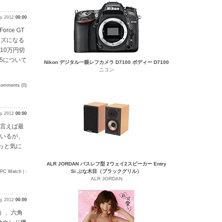
p 2012
00:00
rce GT
イズになる
10万円切
5について
Nikon デジタル一眼レフカメラ D7100 ボディー D7100
ニコン
comments (0)
ep 2012
00:00
う言えば最
ているが、
っと気に
ALR JORDAN バスレフ型 2ウェイ2スピーカー Entry
Si ぶな木目（ブラックグリル）
PC Watch
| -
ALR JORDAN
g 2012
00:00
り）、六角