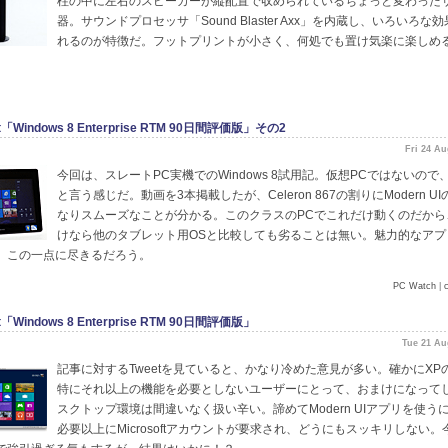
柱の中に左右のスピーカーが縦配置で収められているちょっと変わった
器。サウンドプロセッサ「Sound Blaster Axx」を内蔵し、いろいろな
れるのが特徴だ。フットプリントが小さく、何処でも置け気楽に楽しめ
ft「Windows 8 Enterprise RTM 90日間評価版」その2
Fri 24 A
今回は、スレートPC実機でのWindows 8試用記。仮想PCではないので
と言う感じだ。動画を3本掲載したが、Celeron 867の割りにModern U
なりスムーズなことが分かる。このクラスのPCでこれだけ動くのだから
けなら他のタブレット用OSと比較しても劣ることは無い。魅力的なアプ
。この一点に尽きるだろう。
PC Watch
|
ft「Windows 8 Enterprise RTM 90日間評価版」
Tue 21 Au
記事に対するTweetを見ていると、かなり冷めた意見が多い。確かにXP
特にそれ以上の機能を必要としないユーザーにとって、おまけになって
スクトップ環境は間違いなく扱い辛い。諦めてModern UIアプリを使う
必要以上にMicrosoftアカウントが要求され、どうにもスッキリしない