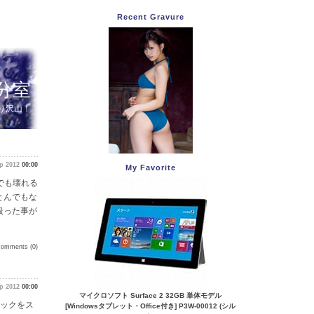
Recent Gravure
分室
盛り沢山！
p 2012
00:00
My Favorite
でも壊れる
とんでもな
扱った事が
comments (0)
p 2012
00:00
マイクロソフト Surface 2 32GB 単体モデル
クロックをス
[Windowsタブレット・Office付き] P3W-00012 (シル