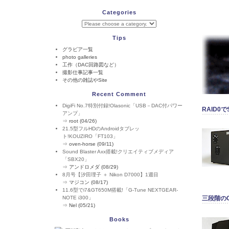
Categories
Tips
グラビア一覧
photo galleries
工作（DAC回路図など）
撮影仕事記事一覧
その他の雑誌やSite
Recent Comment
DigiFi No.7特別付録!Olasonic「USB－DAC付パワー
RAID0で
アンプ」
⇒
root (04/26)
21.5型フルHDのAndroidタブレッ
ト!KOUZIRO「FT103」
⇒
oven-horse (09/11)
Sound Blaster Axx搭載!クリエイティブメディア
「SBX20」
⇒
アンドロメダ (08/29)
8月号【汐田理子 ＋ Nikon D7000】1週目
⇒
マジコン (08/17)
11.6型でi7&GT650M搭載!「G-Tune NEXTGEAR-
NOTE i300」
三段階のOv
⇒
Nel (05/21)
Books