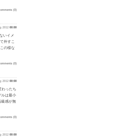
comments (0)
g 2012
00:00
せないイメ
全て外すこ
、この様な
comments (0)
g 2012
00:00
変わったち
デルは最小
高級感が無
comments (0)
g 2012
00:00