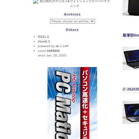
Archives
Others
最薄部9mm
RSS1.0
Atom0.3
powered by
sb
1.24R
count.
3488865
since Jan. 20, 2005.
i7-392