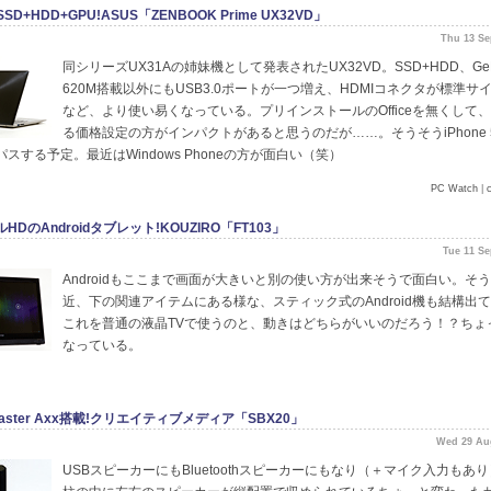
SD+HDD+GPU!ASUS「ZENBOOK Prime UX32VD」
Thu 13 Se
同シリーズUX31Aの姉妹機として発表されたUX32VD。SSD+HDD、GeFo
620M搭載以外にもUSB3.0ポートが一つ増え、HDMIコネクタが標準サ
など、より使い易くなっている。プリインストールのOfficeを無くして、
る価格設定の方がインパクトがあると思うのだが……。そうそうiPhone 
スする予定。最近はWindows Phoneの方が面白い（笑）
PC Watch
|
ルHDのAndroidタブレット!KOUZIRO「FT103」
Tue 11 S
Androidもここまで画面が大きいと別の使い方が出来そうで面白い。そ
近、下の関連アイテムにある様な、スティック式のAndroid機も結構出
これを普通の液晶TVで使うのと、動きはどちらがいいのだろう！？ちょ
なっている。
Blaster Axx搭載!クリエイティブメディア「SBX20」
Wed 29 Au
USBスピーカーにもBluetoothスピーカーにもなり（＋マイク入力もあ