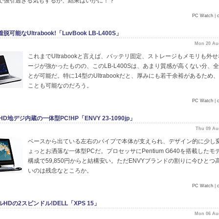
で強引過ぎる気もするが、結果はいかに！？
PC Watch
|
可能なUltrabook!「LuvBook LB-L400S」
Mon 20 Au
これまでUltrabookと言えば、バッテリ固定、ストレージもメモリも外
ージが強かったものの、このLB-L400Sは、あまり質感が高くない分、
とが可能だ。特に14型のUltrabookだと、厚みにも若干余裕があるため
ことも可能なのだろう。
PC Watch
|
HD地デジ内蔵の一体型PC!HP「ENVY 23-1090jp」
Thu 09 Au
ベースから出ている左右のパイプで本体が支えられ、デザイン的に少し
ょっとお洒落な一体型PCだ。プロセッサにPentium G640を搭載したモ
構成で59,850円からと結構安い。ただENVYブランドの割りに今ひとつ
いのは残念なところか。
PC Watch
|
ルHDの2スピンドル!DELL「XPS 15」
Mon 06 Au