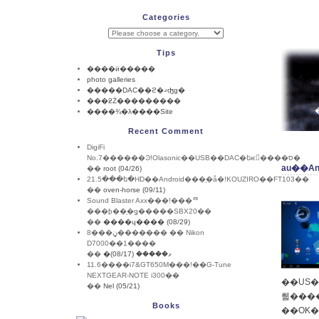
Categories
Tips
����ӥ�����
photo galleries
�����DAC��ϩ�ޤʤɡ�
���ƻŻ���������
����¾�λ����Site
Recent Comment
DigiFi
No.7������Ͽ!Olasonic��USB��DAC�եѥ����ס�
au��And
��
root (04/26)
21.5���ե�HD��Android���֥�å�!KOUZIRO��FT103��
��
oven-horse (09/11)
Sound Blaster Axx���!���ꥨ
���ƥ��֥�ǥ�����SBX20��
��
����ɥ���� (08/29)
8���ڼ������� �� Nikon
D7000��1����
��
�ޥ����� (08/17)
11.6����i7&GT650M���!��G-Tune
NEXTGEAR-NOTE i300��
��US�Ǥ�5��˽ФƤ������⤢�ꡢ�ޤ��
��
Nel (05/21)
뤫����
Books
��OK����Ф�