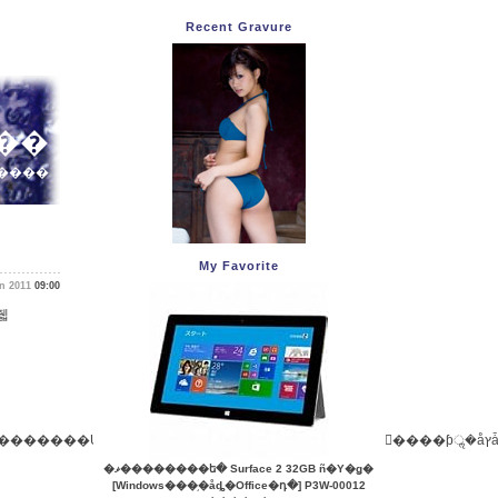
Recent Gravure
µפ�ʬ��
�����
My Favorite
un 2011
09:00
줿
�ޥ��������ե� Surface 2 32GB ñ�Υ�ǥ�
[Windows���֥�åȡ�Office�դ�] P3W-00012