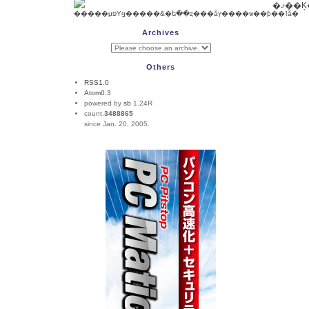
Archives
Others
RSS1.0
Atom0.3
powered by
sb
1.24R
count.
3488865
since Jan. 20, 2005.