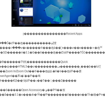
ɽ���������������Recent Apps
ʤä��ͤ˻פ���ư��κ����⤫�ʤꥹ
�ࡼ����SD�����ɤ�3.1�Ǥ��б����ʤ��ȻפäƤ����ΤǴ򤷤��
Ѳ������Τϥ֥饦������������Quick
���ȹ���HTML5��ư��������ڡ�������¸���ƥ��ե饤
�Zoom In/Zoom Out��®���ʤɡġĿ�ʬ�ɤ��ʤäƤ��롣
serAgent��Ⱦü�˸��Ƥ��륵
���ȤǤϷ����Ѥβ��̤ˤʤäƤ��ޤ��Τ��ᤷ���Ȥ�����
б�����Open Accessory�˴ؤ��ƤϤ��줫
�å���3.1�ο���ǽ�ˤĤ��Ƥ�
����
��ʬ����פ��Τǹ�碌