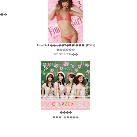
ɬ�פʤΤǸ���ɸ�ॢ�ץ�����
FineGirl �ֲ�ƣ��ʡ�Ķ�İ���! [DVD]
�ʥ٥å���
2013/03/23ȯ��
����
���󥰥쥳����