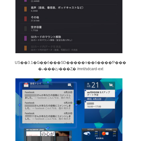
US��3.1�Ǥ�̤�б���SD�����ɤ��б����Ƥ���
�ޥ���ȥݥ���Ȥ� /mnt/sdcard-ext