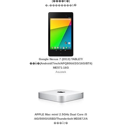
(����С�)
�ޥ��������ե�
Google Nexus 7 (2013) TABLET/
�֥�å�(Android/7inch/APQ8064/2G/16G/BT4)
ME571-16G
Asustek
APPLE Mac mini/ 2.5GHz Dual Core i5
/4G/500G/USB3/Thunderbolt MD387J/A
���åץ�