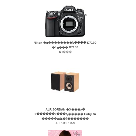
Nikon �ǥ��������ե���� D7100
�ܥǥ��� D7100
�˥���
ALR JORDAN �Х���շ�
2������2���ԡ����� Entry Si
�֤����ܡʥ֥�å�������
ALR JORDAN