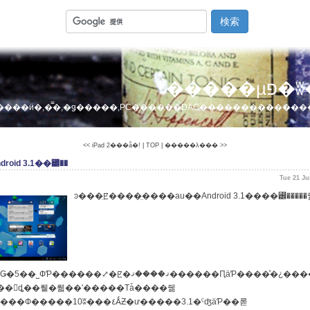
�����
����ӥ�,�̿�,�ǥ�����,PC������DAC������������
<< iPad 2���å�!
|
TOP
|
�����λ��� >>
roid 3.1��꡼��
Tue 21 J
ͽ���̤ꡢ����̤����au��Android 3.1����꡼�����
��ޤ������ԤäƤ����ͤ�¿����������Update���Τϴ�ñ������Υ��֥�åȾ��󡿥����ƥॢ�åץǡ��Ȥ򲡤���������ϥ���������ɤ��
�󥹥ȡ��뤹�뤫��ʹ�����Τǡ����줾
����10ʬ���٤ǺƵ�ư�����3.1�ˤʤäƤ��롣