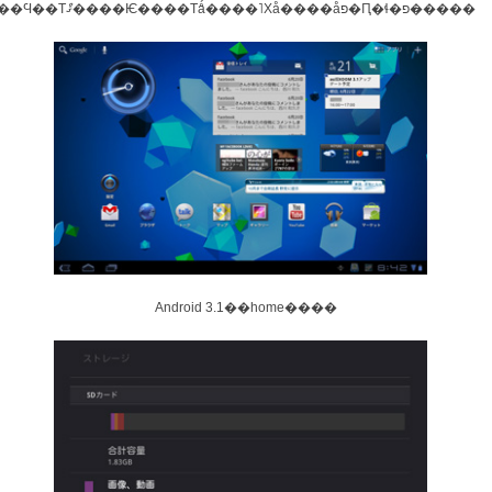
�ޤ��Ķ��Ϥ��Τޤް����Ѥ����Τǻ����˥Хå����åפ�Ԥ�ɬ�פ�̵����
Android 3.1��home����