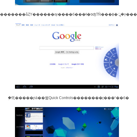
���������åȤΥ������ѹ����б���
�֥饦�����ɲä��줿Quick Controls��������ɽ���ˤ��б�