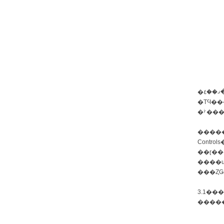
�ޤ��٤���Ĵ�٤Ƥ��ʤ����������ܤǰ㤦
�ΤϤ������١���ư�ϵ�����®���
�����
Controls
��ɽ���
����u
3.1�����
�����