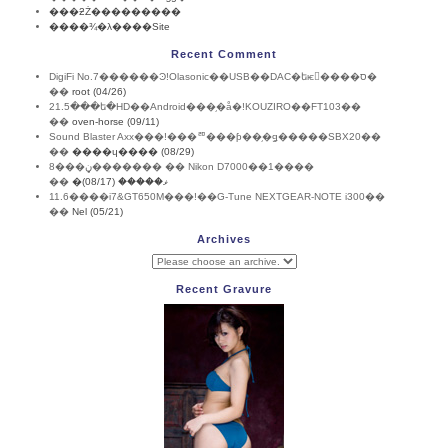
���ƻŻ���������
����¾�λ����Site
Recent Comment
DigiFi No.7������Ͽ!Olasonic��USB��DAC�եѥ����ס�
��
root (04/26)
21.5���ե�HD��Android���֥�å�!KOUZIRO��FT103��
��
oven-horse (09/11)
Sound Blaster Axx���!���ꥨ���ƥ��֥�ǥ�����SBX20��
��
����ɥ���� (08/29)
8���ڼ������� �� Nikon D7000��1����
��
�ޥ����� (08/17)
11.6����i7&GT650M���!��G-Tune NEXTGEAR-NOTE i300��
��
Nel (05/21)
Archives
Recent Gravure