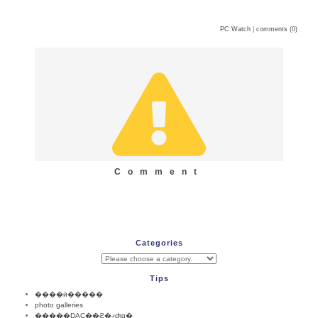
PC Watch
|
comments (0)
Comment
Categories
Tips
����ӥ�����
photo galleries
�����DAC��ϩ�ޤʤɡ�