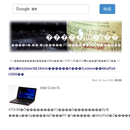
�����µפ�ʬ��
����ӥ�,�̿�,�ǥ�����,PC������DAC��������
<< ��������å����1080p��˥�
|
TOP
|
AV�ظ�15.6���Ρ���PC!�� >>
�Ѹ�keyboard&18mm������Х���!Lenovo��IdeaPad
U260��
Wed 01 Jun 2011
00:00
Intel Core i5-
470UM�Ȱ��������Υץ����å��������Ѹ쥭