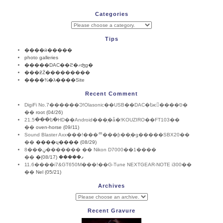
Categories
Tips
����ӥ�����
photo galleries
�����DAC��ϩ�ޤʤɡ�
���ƻŻ���������
����¾�λ����Site
Recent Comment
DigiFi No.7������Ͽ!Olasonic��USB��DAC�եѥ����ס�
��
root (04/26)
21.5���ե�HD��Android���֥�å�!KOUZIRO��FT103��
��
oven-horse (09/11)
Sound Blaster Axx���!���ꥨ���ƥ��֥�ǥ�����SBX20��
��
����ɥ���� (08/29)
8���ڼ������� �� Nikon D7000��1����
��
�ޥ����� (08/17)
11.6����i7&GT650M���!��G-Tune NEXTGEAR-NOTE i300��
��
Nel (05/21)
Archives
Recent Gravure