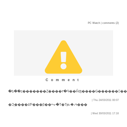
PC Watch
|
comments (2)
Comment
�ե��ȥ�������Ȥ����۲�Ϥ��Ĥʤ����Ǥ������󥻥�
| Thu 24/03/2011 00:07
�Ͽ̤����äƤ���β��ʷ⤽�Τ�Τϻߤޤ�ޤ���
| Wed 30/03/2011 17:16