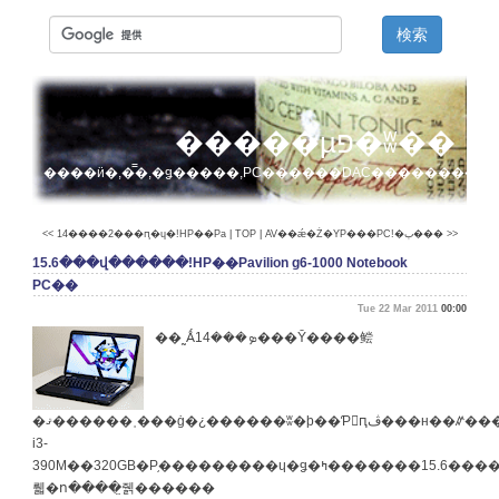
�����µפ�ʬ��
����ӥ�,�̿�,�ǥ�����,PC������DAC��������
<< 14����2���ԥ�ɥ�!HP��Pa
|
TOP
|
AV��ǽ�Ż�ΥΡ���PC!�ٻ��� >>
15.6���վ������!HP��Pavilion g6-1000 Notebook
PC��
Tue 22 Mar 2011
00:00
��˷Ǻܤ���14���Ȳ����鲿
�ޤ������˱���ġ�¿������ʬ�ϸ��Ƥ򥳥ԥڤ���н��ꤽ���������ä���ʾС�Core
i3-
390M��320GB�Ρ֥���������ɥ�ǥ�פ�6���������¤���14����15.6�������ߤ����ӤǤɤ���ˤ��
뤫�ո����̤줽������