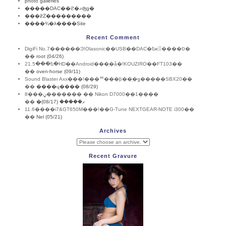
photo galleries
�����DAC��ϩ�ޤʤɡ�
���ƻŻ���������
����¾�λ����Site
Recent Comment
DigiFi No.7������Ͽ!Olasonic��USB��DAC�եѥ����ס�
��
root (04/26)
21.5���ե�HD��Android���֥�å�!KOUZIRO��FT103��
��
oven-horse (09/11)
Sound Blaster Axx���!���ꥨ���ƥ��֥�ǥ�����SBX20��
��
����ɥ���� (08/29)
8���ڼ������� �� Nikon D7000��1����
��
�ޥ����� (08/17)
11.6����i7&GT650M���!��G-Tune NEXTGEAR-NOTE i300��
��
Nel (05/21)
Archives
Recent Gravure