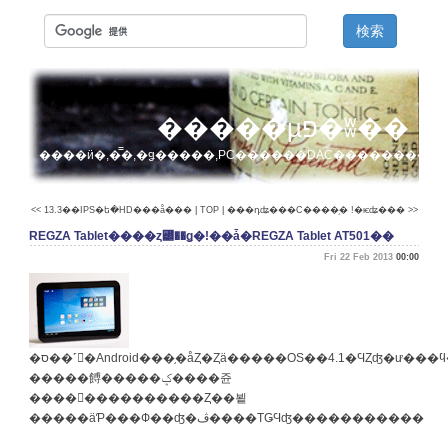
�����µפ�ʬ��
����ӥ�,�̿�,�ǥ�����,PC������DAC��������
<< 13.3��IPS�ե�HD���å���
|
TOP
|
���դʥ���С����֥� !�ѥʥ��� >>
REGZA Tablet����ȥ꡼��ǥ�!��ǡ�REGZA Tablet AT501��
Fri 22 Feb 2013
00:00
�ס��˹񻺤�Android���֥�åȤ�Ȥä�����OS��4.1�ϤȤʤ�ư���ϥ��ࡼ����HDMI���Ϥ�̵���ʳ�������ȸ��äƷ����⸫
�����餺�����ݤ����쥰
����󥯡����������Ȥ��뵡
�����äƤ���Ф��ʤ�ڤ����ΤǤϤʤ�����������