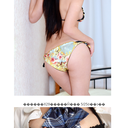
������X29�����Ĥ��� 5/25ȯ��ͽ��