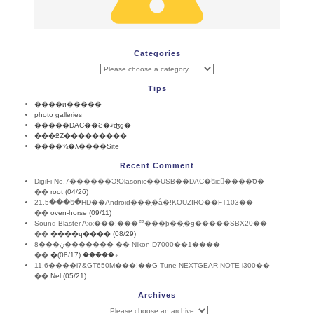
Categories
Tips
����ӥ�����
photo galleries
�����DAC��ϩ�ޤʤɡ�
���ƻŻ���������
����¾�λ����Site
Recent Comment
DigiFi No.7������Ͽ!Olasonic��USB��DAC�եѥ����ס�
��
root (04/26)
21.5���ե�HD��Android���֥�å�!KOUZIRO��FT103��
��
oven-horse (09/11)
Sound Blaster Axx���!���ꥨ���ƥ��֥�ǥ�����SBX20��
��
����ɥ���� (08/29)
8���ڼ������� �� Nikon D7000��1����
��
�ޥ����� (08/17)
11.6����i7&GT650M���!��G-Tune NEXTGEAR-NOTE i300��
��
Nel (05/21)
Archives