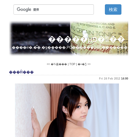
�����µפ�ʬ��
����ӥ�,�̿�,�ǥ�����,PC������DAC��������
<< �¾륢���
|
TOP
|
�»�Ʒ >>
���Ĥ���
Fri 24 Feb 2012
14:00