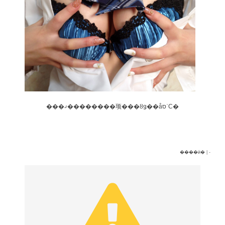
���ޤ��������顼���ȣǥ��åסʾС�
����ӥ�
| -