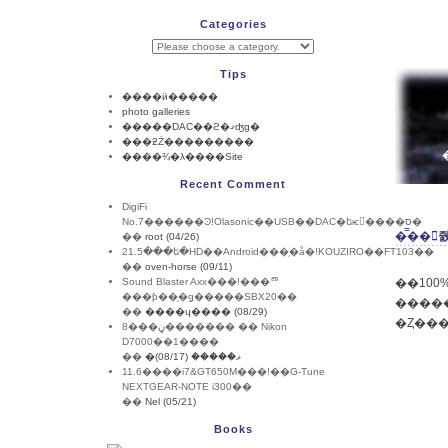
Categories
Tips
����ӥ�����
photo galleries
�����DAC��ϩ�ޤʤɡ�
���ƻŻ���������
����¾�λ����Site
Recent Comment
DigiFi
No.7������Ͽ!Olasonic��USB��DAC�եѥ����ס�
��
root (04/26)
21.5���ե�HD��Android���֥�å�!KOUZIRO��FT103��
��
oven-horse (09/11)
Sound Blaster Axx���!���ꥨ
���ƥ��֥�ǥ�����SBX20��
�������ݥ���Ȥ�RGB16�ӥåȥ⡼�
��
����ɥ���� (08/29)
8���ڼ������� �� Nikon
D7000��1����
��
�ޥ����� (08/17)
11.6����i7&GT650M���!��G-Tune
NEXTGEAR-NOTE i300��
��
Nel (05/21)
Books