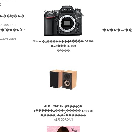
�Ǥ⡢�����ʤ����⤫�����ۤ����������ʴ����Ǥʤ󤫲����äƤ���̿��äƴ����������ޤ���
2/2005 19:11
/2005 20:06
Nikon �ǥ��������ե���� D7100
�ܥǥ��� D7100
�˥���
ALR JORDAN �Х���շ�
2������2���ԡ����� Entry Si
�֤����ܡʥ֥�å�������
ALR JORDAN