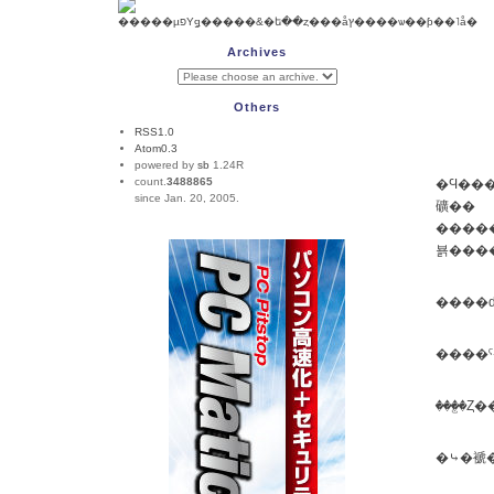
Archives
Others
RSS1.0
Atom0.3
powered by
sb
1.24R
count.
3488865
�Ϥ���ޤ��ƤǤ����äȸ��äƤ�¤ϰ���ľ�ܤ��񤤤������Ȥ⤢���Ǥ�����ɣ��Ф��ƤϤ���ä����ʤ�
since Jan. 20, 2005.
礦��
��������
����
�⤷�褫