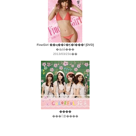
FineGirl �ֲ�ƣ��ʡ�Ķ�İ���! [DVD]
�ʥ٥å���
2013/03/23ȯ��
����
���󥰥쥳����