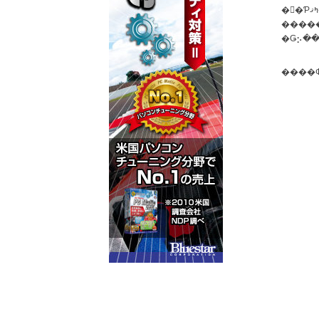
��Ƥߤޤ����������Τۤ��Ϥʤ�����٤����ǥ��ƥ����뤬�Ĥ֤���㤦
����