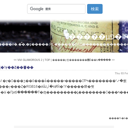
�����
����ӥ�,�̿�,�ǥ�����,PC������DAC������������
<< ViVi GLAMOROUS 2
|
TOP
|
�����ץ쥤�������΢õ��ե����� >>
�̿��򤭤줤�˥ץ��Ȥ��륳��
Thu 03 Fe
��100%! �ץ�󥿡���ӡ�
�ΰ���ǡ�
����ʸ���
��񤤤Ƥߤ��������ˤ⤢�뤬
ɤȺǸ�˥Υ�����褻�뤳
�Ȥ����ä˸�Ԥϰճ������Τ�ʤ���
����¾�λ��