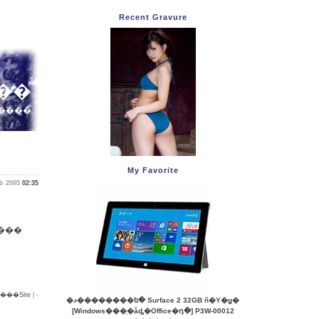
Recent Gravure
µפ�ʬ��
�����
My Favorite
b 2005
02:35
������ȴ�����������ߤ�����
��Site
| -
�ޥ��������ե� Surface 2 32GB ñ�Υ�ǥ�
[Windows���֥�åȡ�Office�դ�] P3W-00012