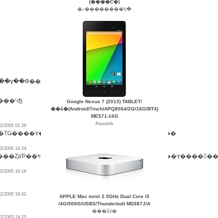
(����С�)
�ޥ��������ե�
Google Nexus 7 (2013) TABLET/
�֥�å�(Android/7inch/APQ8064/2G/16G/BT4)
ME571-16G
Asustek
2/2005 01:29
ΤǤ����ɤ���ǽ����򤹤�Ф�������ΤǤ�����
2/2005 14:24
/2005 16:16
2/2005 19:02
APPLE Mac mini/ 2.5GHz Dual Core i5
/4G/500G/USB3/Thunderbolt MD387J/A
���åץ�
/2005 14:25